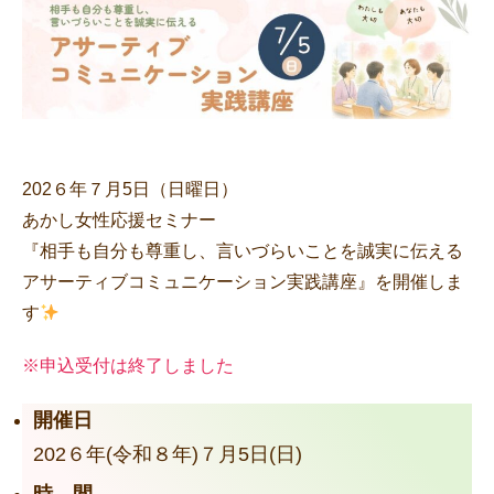
ミ
ュ
ニ
ケ
ー
シ
ョ
ン
202６年７月5日（日曜日）
実
あかし女性応援セミナー
践
『相手も自分も尊重し、言いづらいことを誠実に伝える
講
アサーティブコミュニケーション実践講座』を開催しま
座
へ
す
の
※申込受付は終了しました
開催日
202６年(令和８年)７月5日(日)
時 間