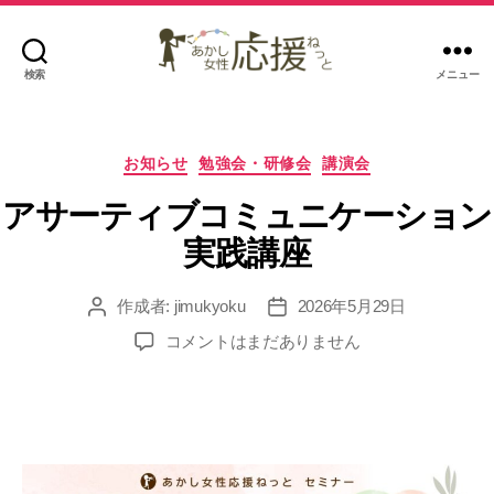
検索
メニュー
あ
か
し
カ
女
お知らせ
勉強会・研修会
講演会
テ
性
ゴ
アサーティブコミュニケーション
応
リ
援
実践講座
ー
ね
っ
作成者:
jimukyoku
2026年5月29日
投
投
と
稿
稿
ア
コメントはまだありません
者
日
サ
ー
テ
ィ
ブ
コ