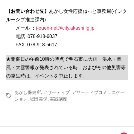
【お問い合わせ先】
あかし女性応援ねっと事務局(インク
ルーシブ推進課内)
メール ：
j-ouen-net@city.akashi.lg.jp
電話 :078-918-6037
FAX :078-918-5617
★開催日の午前10時の時点で明石市に大雨・洪水・暴
風・大雪警報が発表されている時、およびその他災害等
の発生時は、イベントを中止します。
あかし保健所
,
アサーティブ
,
アサーティブコミュニケー
タ
ション
,
堀田美保
,
実践講座
グ