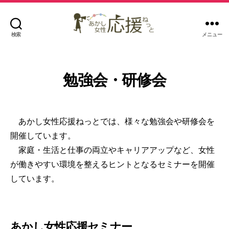
検索
メニュー
あ
か
し
女
勉強会・研修会
性
応
援
あかし女性応援ねっとでは、様々な勉強会や研修会を
ね
開催しています。
っ
と
家庭・生活と仕事の両立やキャリアアップなど、女性
が働きやすい環境を整えるヒントとなるセミナーを開催
しています。
あかし女性応援セミナー