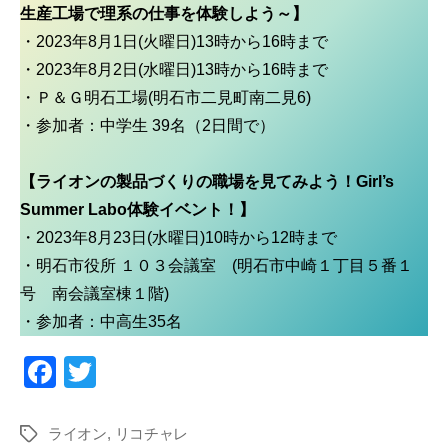
生産工場で理系の仕事を体験しよう～】
・2023年8月1日(火曜日)13時から16時まで
・2023年8月2日(水曜日)13時から16時まで
・Ｐ＆Ｇ明石工場(明石市二見町南二見6)
・参加者：中学生 39名（2日間で）
【ライオンの製品づくりの職場を見てみよう！Girl’s
Summer Labo体験イベント！】
・2023年8月23日(水曜日)10時から12時まで
・明石市役所 １０３会議室 (明石市中崎１丁目５番１
号 南会議室棟１階)
・参加者：中高生35名
F
T
a
wi
c
tt
ライオン
,
リコチャレ
タ