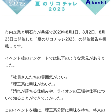
コ
チ
ャ
レ
２
０
市内企業と明石市が共催で2023年8月1日、8月2日、8月
２
23日に開催した「夏のリコチャレ2023」の開催報告を掲
３
載します。
☆
へ
イベント後のアンケートでは以下のような意見がありま
の
した。
「社員さんたちの雰囲気がよい」
「理工系に興味がわいた」
「汚れが落ちる仕組みや、ライオンの工場や仕事につ
いて知ることができてよかった」
このイベントを機に、理工系分野に興味を持ち、将来の