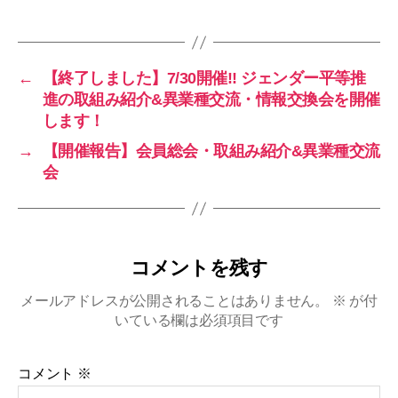
グ
e
er
b
o
←
【終了しました】7/30開催!! ジェンダー平等推
o
進の取組み紹介&異業種交流・情報交換会を開催
します！
k
→
【開催報告】会員総会・取組み紹介&異業種交流
会
コメントを残す
メールアドレスが公開されることはありません。
※
が付
いている欄は必須項目です
コメント
※