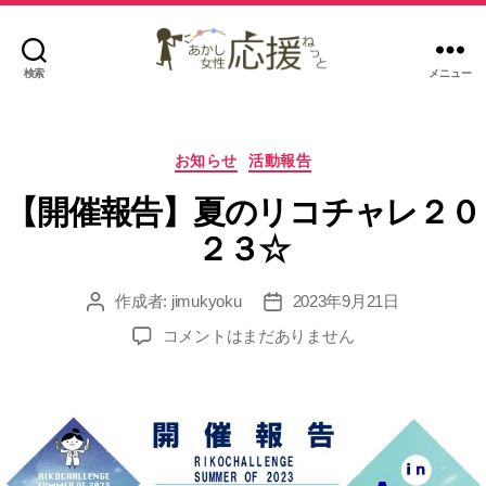
検索
メニュー
あ
か
し
カ
女
お知らせ
活動報告
テ
性
ゴ
【開催報告】夏のリコチャレ２０
応
リ
援
２３☆
ー
ね
っ
作成者:
jimukyoku
2023年9月21日
投
投
と
稿
稿
【開
コメントはまだありません
者
日
催
報
告】
夏
の
リ